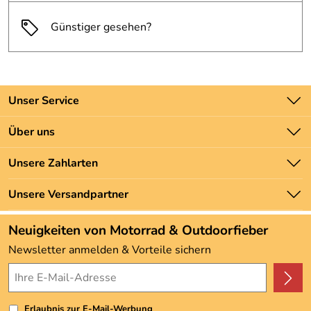
Günstiger gesehen?
Unser Service
Kontakt
Über uns
Batteriegesetz
Unsere Bestseller
Unsere Zahlarten
Newsletter
Marken
Zahlung und Versand
Unsere Versandpartner
Neu
Angebote
Neuigkeiten von Motorrad & Outdoorfieber
Kundenbewertungen (3.493)
Newsletter anmelden & Vorteile sichern
4,9/5
*****
Erlaubnis zur E-Mail-Werbung