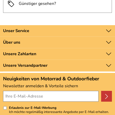
Günstiger gesehen?
Unser Service
Kontakt
Über uns
Batteriegesetz
Unsere Bestseller
Unsere Zahlarten
Newsletter
Marken
Zahlung und Versand
Unsere Versandpartner
Neu
Angebote
Neuigkeiten von Motorrad & Outdoorfieber
Kundenbewertungen (3.492)
Newsletter anmelden & Vorteile sichern
4,9/5
*****
Erlaubnis zur E-Mail-Werbung
Ich möchte regelmäßig interessante Angebote per E-Mail erhalten.