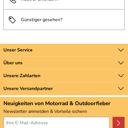
Günstiger gesehen?
Unser Service
Kontakt
Über uns
Batteriegesetz
Unsere Bestseller
Unsere Zahlarten
Newsletter
Marken
Zahlung und Versand
Unsere Versandpartner
Neu
Angebote
Neuigkeiten von Motorrad & Outdoorfieber
Kundenbewertungen (3.492)
Newsletter anmelden & Vorteile sichern
4,9/5
*****