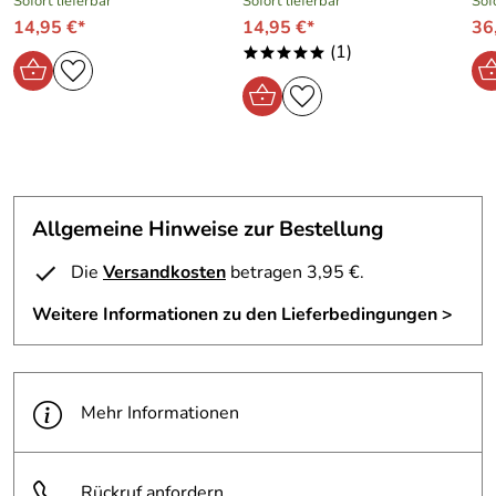
Sofort lieferbar
Sofort lieferbar
Sof
Material entspricht der Abbildung und meiner Erwartung.
14,95 €*
14,95 €*
36
Lieferung war schnell.
(1)
*****
Immer wieder.
Kaufdatum: 17.10.2010
Bewertungsdatum: 11.11.2010
Allgemeine Hinweise zur Bestellung
Die
Versandkosten
betragen 3,95 €.
Weitere Informationen zu den Lieferbedingungen >
Mehr Informationen
Rückruf anfordern