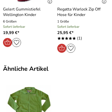
Besondere Eigenschaften der Kinder-Fleecejacke:
Gelert Gummistiefel
Regatta Warlock Zip Off
Wellington Kinder
Hose für Kinder
- 250 er Symmetry Fleece mit Taslan-Aufsätzen,
6 Größen
1 Größe
Beidseitig Antipill-Ausstattung
Sofort lieferbar
Sofort lieferbar
- winddichtes Polyesterfutter
19,99 €*
25,95 €*
- 2 tief angesetzte RV-Taschen und 1 RV-Brusttasche
(1)
*****
- Farbe: rot
- Material: 100 % Polyester, Besatz: 100 % Polyamid,
Futter: 100 % Polyamid
Ähnliche Artikel