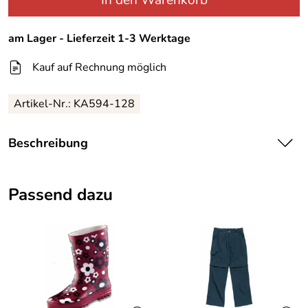
In den Warenkorb
am Lager - Lieferzeit 1-3 Werktage
Kauf auf Rechnung möglich
Artikel-Nr.:
KA594-128
Beschreibung
Regatta Transfer Fleecejacke für
Passend dazu
Kinder
schöne Farbe, genau wie Kinder es mögen!Kuschelig
warme Kinder Fleecejacke aus 250 er Symmetry
Fleece.Antipill-Ausstattung. Ideal zum Spielen, durch
Windblocfutter vielseitig einsetzbar, besser isolierend als
eine normale Fleecejacke.