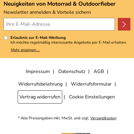
Angebote
Neuigkeiten von Motorrad & Outdoorfieber
Kundenbewertungen (3.492)
Newsletter anmelden & Vorteile sichern
4,9/5
*****
Erlaubnis zur E-Mail-Werbung
Ich möchte regelmäßig interessante Angebote per E-Mail erhalten.
Meine E-Mail-Adresse wird nicht an andere Unternehmen
Mehr anzeigen ...
weitergegeben. Zu statistischen Zwecken wird in anonymer Form
ausgewertet, welche Links im Newsletter geklickt werden. Dabei ist
nicht erkennbar, welche konkrete Person geklickt hat. Diese
Einwilligung zur Nutzung meiner E-Mail-Adresse für Werbezwecke
kann ich jederzeit mit Wirkung für die Zukunft widerrufen, indem ich
Impressum
Datenschutz
AGB
den Link "Abmelden" am Ende des Newsletters anklicke. Die
Datenschutzerklärung
habe ich zur Kenntnis genommen.
Widerrufsbelehrung
Widerrufsformular
Vertrag widerrufen
Cookie Einstellungen
* Alle Preisangaben inkl. MwSt. und zzgl.
Versandkosten