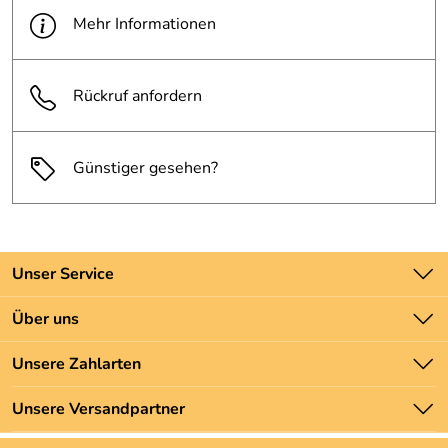
Mehr Informationen
Rückruf anfordern
Günstiger gesehen?
Unser Service
Kontakt
Über uns
Batteriegesetz
Unsere Bestseller
Unsere Zahlarten
Newsletter
Marken
Zahlung und Versand
Unsere Versandpartner
Neu