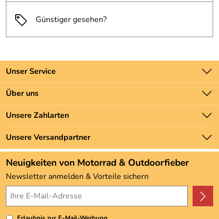
Günstiger gesehen?
Unser Service
Kontakt
Über uns
Batteriegesetz
Unsere Bestseller
Unsere Zahlarten
Newsletter
Marken
Zahlung und Versand
Unsere Versandpartner
Neu
Angebote
Neuigkeiten von Motorrad & Outdoorfieber
Kundenbewertungen (3.492)
Newsletter anmelden & Vorteile sichern
4,9/5
*****
Erlaubnis zur E-Mail-Werbung