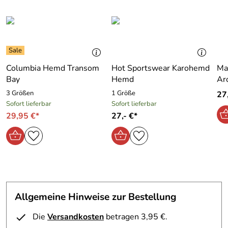
2
Größe M - fällt aber gross aus.
Marke:
Maul Sport
1
Material:
65%Polyester ,35 % Viskose
Andreas
*oooo
Hersteller: MAUL Sport GmbH, Martin-Kollar-Str. 10,
Verifizierte Bewertung
Muster:
kariert
81829 München, info@maul-sport.de
Trägt sich angenehm auf der Haut. Nimmt auch nach
Columbia Hemd Transom
Hot Sportswear Karohemd
Ma
mehreren Tagen keinen Geruch an.
Bay
Hemd
Ar
Kaufdatum: 21.08.2008
3 Größen
1 Größe
27,
Bewertungsdatum: 05.11.2008
Sofort lieferbar
Sofort lieferbar
29,95 €*
27,- €*
Allgemeine Hinweise zur Bestellung
Die
Versandkosten
betragen 3,95 €.