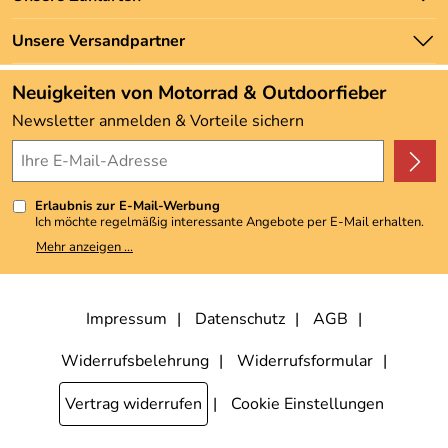
Newsletter
Marken
Zahlung und Versand
Unsere Versandpartner
Neu
Angebote
Neuigkeiten von Motorrad & Outdoorfieber
Kundenbewertungen (3.492)
Newsletter anmelden & Vorteile sichern
4,9/5
*****
Erlaubnis zur E-Mail-Werbung
Ich möchte regelmäßig interessante Angebote per E-Mail erhalten.
Meine E-Mail-Adresse wird nicht an andere Unternehmen
Mehr anzeigen ...
weitergegeben. Zu statistischen Zwecken wird in anonymer Form
ausgewertet, welche Links im Newsletter geklickt werden. Dabei ist
nicht erkennbar, welche konkrete Person geklickt hat. Diese
Einwilligung zur Nutzung meiner E-Mail-Adresse für Werbezwecke
kann ich jederzeit mit Wirkung für die Zukunft widerrufen, indem ich
Impressum
Datenschutz
AGB
den Link "Abmelden" am Ende des Newsletters anklicke. Die
Datenschutzerklärung
habe ich zur Kenntnis genommen.
Widerrufsbelehrung
Widerrufsformular
Vertrag widerrufen
Cookie Einstellungen