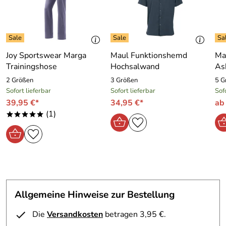
Joy Sportswear Marga
Maul Funktionshemd
Ma
Trainingshose
Hochsalwand
Ask
2 Größen
3 Größen
5 G
Sofort lieferbar
Sofort lieferbar
Sof
39,95 €*
34,95 €*
ab
(1)
*****
Allgemeine Hinweise zur Bestellung
Die
Versandkosten
betragen 3,95 €.