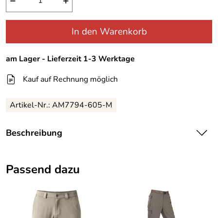
−
+
In den Warenkorb
am Lager - Lieferzeit 1-3 Werktage
Kauf auf Rechnung möglich
Artikel-Nr.:
AM7794-605-M
Beschreibung
Columbia Hemd Markerville Shirt Gr.
Passend dazu
L
rotkariertes Freizeithemd vom Columbia. Angenehmes
Material, lässig zu tragen . Das Columbia Hemd ist in der