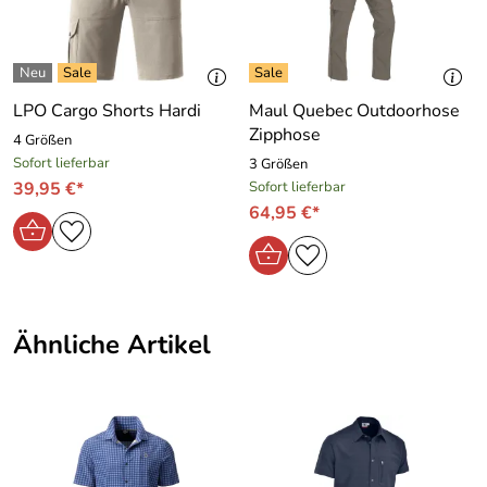
Farbe rotkariert und hat eine Brusttasche. Seitlich kleine
Schlitze - so kann das Karohemd in der Hose oder über der
Hose getragen werden.
Material des Columbia Hemd:
LPO Cargo Shorts Hardi
Maul Quebec Outdoorhose
100 % Baumwolle
Zipphose
4 Größen
Farbe: rot-schwarz-weiss kariert
Sofort lieferbar
3 Größen
39,95 €*
Sofort lieferbar
64,95 €*
Ähnliche Artikel