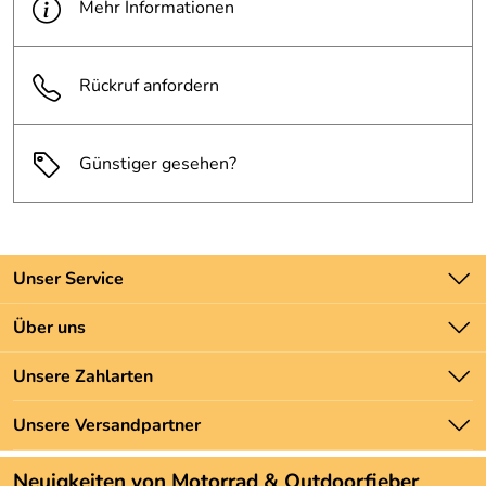
Mehr Informationen
Rückruf anfordern
Günstiger gesehen?
Unser Service
Kontakt
Über uns
Batteriegesetz
Unsere Bestseller
Unsere Zahlarten
Newsletter
Marken
Zahlung und Versand
Unsere Versandpartner
Neu
Angebote
Neuigkeiten von Motorrad & Outdoorfieber