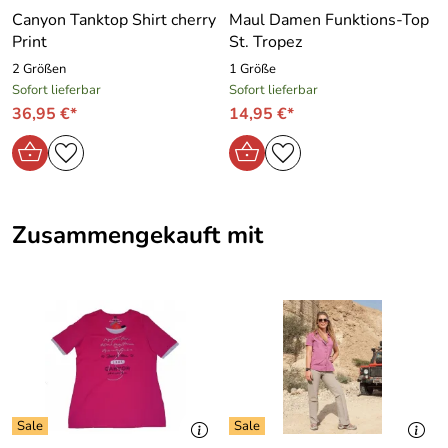
Canyon Tanktop Shirt cherry
Maul Damen Funktions-Top
-Material: 95 % Polyester, 5 % Elasthan
Print
St. Tropez
-schnelltrocknend
2 Größen
1 Größe
-pflegeleicht
Sofort lieferbar
Sofort lieferbar
-Maschinenwäsche
36,95 €*
14,95 €*
- Farbe: schwarz
Wir haben noch weitere Bekleidung T-Shirts, Hosen usw.
von Canyon Women Sports
Zusammengekauft mit
Hersteller: Scoretex GmbH, Bräunleinsberg 16 91242
Ottensoos, sales@scoretex.com