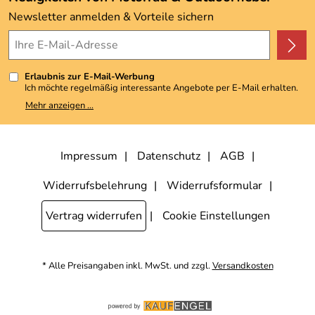
Kundenbewertungen (3.493)
Newsletter anmelden & Vorteile sichern
4,9/5
*****
Erlaubnis zur E-Mail-Werbung
Ich möchte regelmäßig interessante Angebote per E-Mail erhalten.
Meine E-Mail-Adresse wird nicht an andere Unternehmen
Mehr anzeigen ...
weitergegeben. Zu statistischen Zwecken wird in anonymer Form
ausgewertet, welche Links im Newsletter geklickt werden. Dabei ist
nicht erkennbar, welche konkrete Person geklickt hat. Diese
Einwilligung zur Nutzung meiner E-Mail-Adresse für Werbezwecke
kann ich jederzeit mit Wirkung für die Zukunft widerrufen, indem ich
Impressum
Datenschutz
AGB
den Link "Abmelden" am Ende des Newsletters anklicke. Die
Datenschutzerklärung
habe ich zur Kenntnis genommen.
Widerrufsbelehrung
Widerrufsformular
Vertrag widerrufen
Cookie Einstellungen
* Alle Preisangaben inkl. MwSt. und zzgl.
Versandkosten