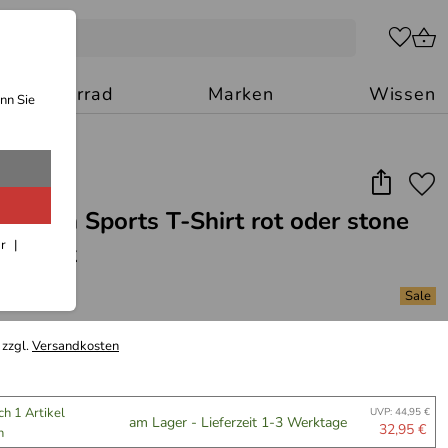
Motorrad
Marken
Wissen
nn Sie
omen Sports T-Shirt rot oder stone
ar
zerdruck
 zzgl.
Versandkosten
ch 1 Artikel
UVP: 44,95 €
am Lager - Lieferzeit 1-3 Werktage
32,95 €
n