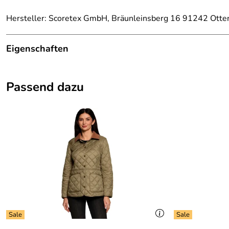
Hersteller: Scoretex GmbH, Bräunleinsberg 16 91242 Otte
Eigenschaften
Details
Passend dazu
Armlänge:
3/4 Arm
Ausschnitt:
Rundhals
Besonderheit:
Glitzermotiv
Farbe:
rot oder stone
Geschlecht:
Damen
Marke:
Canyon Women Sports