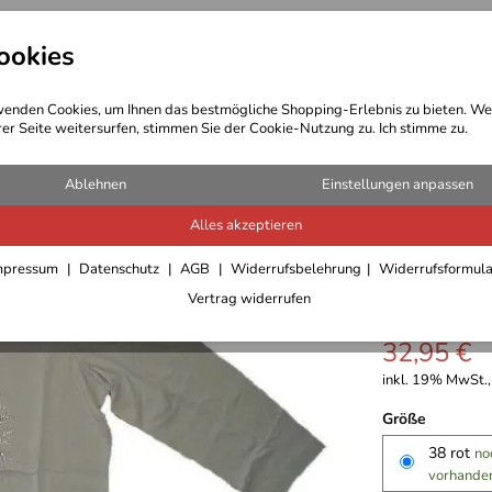
ookies
t Bekleidung
Outdoor Ausrüstung
enden Cookies, um Ihnen das bestmögliche Shopping-Erlebnis zu bieten. We
rer Seite weitersurfen, stimmen Sie der Cookie-Nutzung zu. Ich stimme zu.
T-Shirts/Blusen/Pullover Damen
Ablehnen
Einstellungen anpassen
Alles akzeptieren
Canyon W
mpressum
Datenschutz
AGB
Widerrufsbelehrung
Widerrufsformul
mit Glit
Vertrag widerrufen
32,95 €
inkl. 19% MwSt.,
Größe
38 rot
no
vorhande