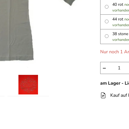
40 rot
no
vorhande
44 rot
no
vorhande
38 ston
vorhande
Nur noch 1 Ar
−
am Lager - L
Kauf auf