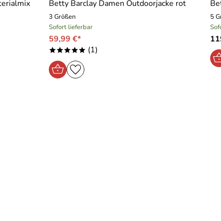
terialmix
Betty Barclay Damen Outdoorjacke rot
Be
3 Größen
5 G
Sofort lieferbar
Sof
59,99 €*
11
(1)
*****