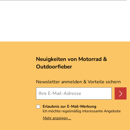
Neuigkeiten von Motorrad &
Outdoorfieber
Newsletter anmelden & Vorteile sichern
Erlaubnis zur E-Mail-Werbung
Ich möchte regelmäßig interessante Angebote
per E-Mail erhalten. Meine E-Mail-Adresse wird
Mehr anzeigen ...
nicht an andere Unternehmen weitergegeben. Zu
statistischen Zwecken wird in anonymer Form
ausgewertet, welche Links im Newsletter