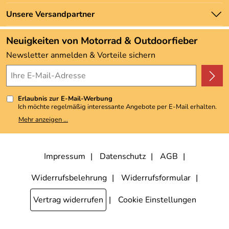
Marken
Zahlung und Versand
Unsere Versandpartner
Neu
Angebote
Neuigkeiten von Motorrad & Outdoorfieber
Kundenbewertungen (3.492)
Newsletter anmelden & Vorteile sichern
4,9/5
*****
Erlaubnis zur E-Mail-Werbung
Ich möchte regelmäßig interessante Angebote per E-Mail erhalten.
Meine E-Mail-Adresse wird nicht an andere Unternehmen
Mehr anzeigen ...
weitergegeben. Zu statistischen Zwecken wird in anonymer Form
ausgewertet, welche Links im Newsletter geklickt werden. Dabei ist
nicht erkennbar, welche konkrete Person geklickt hat. Diese
Einwilligung zur Nutzung meiner E-Mail-Adresse für Werbezwecke
kann ich jederzeit mit Wirkung für die Zukunft widerrufen, indem ich
Impressum
Datenschutz
AGB
den Link "Abmelden" am Ende des Newsletters anklicke. Die
Datenschutzerklärung
habe ich zur Kenntnis genommen.
Widerrufsbelehrung
Widerrufsformular
Vertrag widerrufen
Cookie Einstellungen