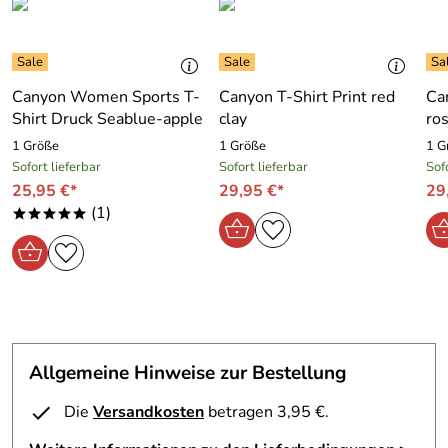
Canyon Women Sports T-
Canyon T-Shirt Print red
Ca
Shirt Druck Seablue-apple
clay
ro
1 Größe
1 Größe
1 G
Sofort lieferbar
Sofort lieferbar
Sof
25,95 €*
29,95 €*
29
(1)
*****
Allgemeine Hinweise zur Bestellung
Die
Versandkosten
betragen 3,95 €.