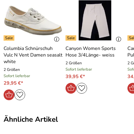
Hersteller: Scoretex GmbH, Bräunleinsberg 16 91242
Ottensoos, sales@scoretex.com
Columbia Schnürschuh
Canyon Women Sports
Ca
Vulc N Vent Damen seasalt
Hose 3/4Länge- weiss
Pu
white
2 Größen
2 G
Sofort lieferbar
Sof
2 Größen
Sofort lieferbar
39,95 €*
34
29,95 €*
Ähnliche Artikel