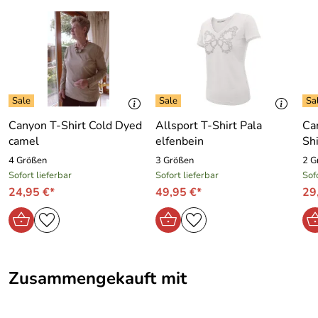
Canyon T-Shirt Cold Dyed
Allsport T-Shirt Pala
Ca
camel
elfenbein
Sh
4 Größen
3 Größen
2 G
Sofort lieferbar
Sofort lieferbar
Sof
24,95 €*
49,95 €*
29
Zusammengekauft mit