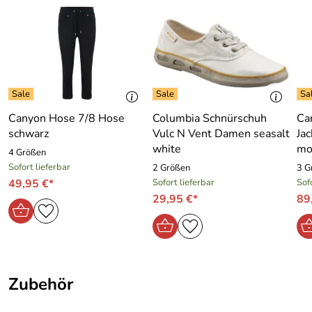
kombiniert. Aber auch zu Jeans sieht es gut aus.
Besonderheit:
dyed Out Färbung
Details zum Canyon T-Shirt dyed:
Farbe: tabac (khakigrau)
Farbe:
tabac
Material: 100 % Baumwolle
Armlänge: 1/2 Arm
Geschlecht:
Damen
unregelmäßige Färbung
Maschinenwäsche : 30 ° Schonwaschgang,
Marke:
Canyon Women Sports
Canyon Hose 7/8 Hose
Columbia Schnürschuh
Ca
T-Shirt trocknet schnell, daher perfekt auch für Leute , die
schwarz
Vulc N Vent Damen seasalt
Jac
viel verreisen.
Material:
100 % Baumwolle
white
mo
4 Größen
Sofort lieferbar
2 Größen
3 G
Muster:
uni
49,95 €*
Sofort lieferbar
Sof
29,95 €*
89
Zubehör