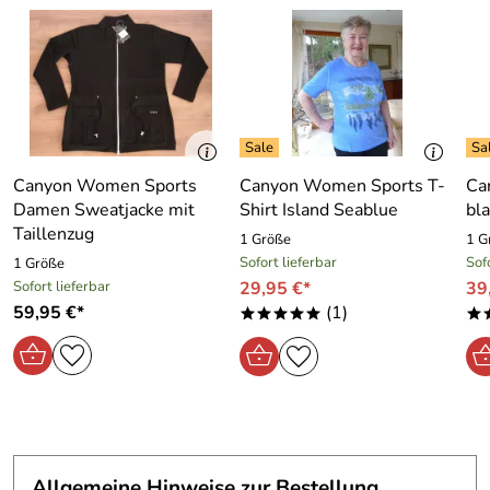
Canyon Women Sports
Canyon Women Sports T-
Ca
Damen Sweatjacke mit
Shirt Island Seablue
bla
Taillenzug
1 Größe
1 G
Sofort lieferbar
Sof
1 Größe
Sofort lieferbar
29,95 €*
39
59,95 €*
(1)
*****
*
Allgemeine Hinweise zur Bestellung