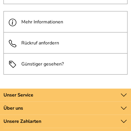
Mehr Informationen
Rückruf anfordern
Günstiger gesehen?
Unser Service
Kontakt
Über uns
Batteriegesetz
Unsere Bestseller
Unsere Zahlarten
Newsletter
Marken