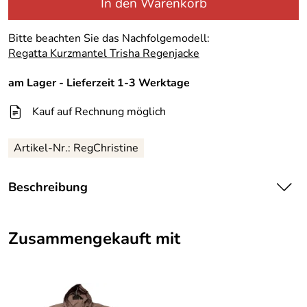
In den Warenkorb
Bitte beachten Sie das Nachfolgemodell:
Regatta Kurzmantel Trisha Regenjacke
am Lager - Lieferzeit 1-3 Werktage
Kauf auf Rechnung möglich
Artikel-Nr.:
RegChristine
Beschreibung
Regatta Regenjacke Christine
Zusammengekauft mit
Wunderschöne, klassische Damenjacke Regenjacke,
wasserdicht und atmungsaktiv durch Isotex Membrane,
zeitlose Jacke für die Übergangszeit, Wetterschutz incl.,
längere Form - Kurzmantel
- Kapuze