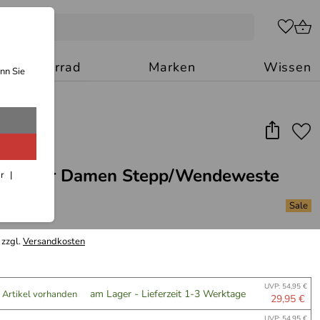
Motorrad
Marken
Wissen
nn Sie
rtswear Damen Stepp/Wendeweste
ar
 zzgl.
Versandkosten
UVP: 54,95 €
am Lager - Lieferzeit 1-3 Werktage
 Artikel vorhanden
29,95 €
UVP: 54,95 €