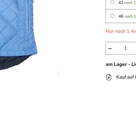
42
noch 1
46
noch 1
Nur noch 1 Ar
−
am Lager - L
Kauf auf