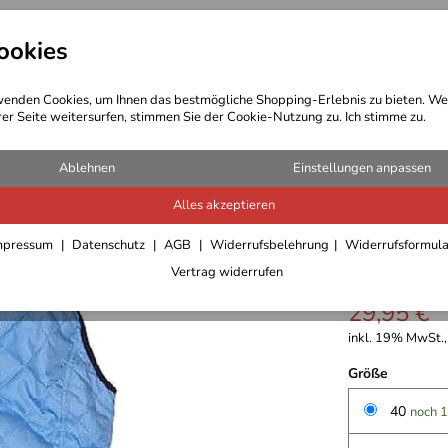
ookies
t Bekleidung
Outdoor Ausrüstung
enden Cookies, um Ihnen das bestmögliche Shopping-Erlebnis zu bieten. We
rer Seite weitersurfen, stimmen Sie der Cookie-Nutzung zu. Ich stimme zu.
Jacken Damen u. Winterjacken
Ablehnen
Einstellungen anpassen
Alles akzeptieren
Hot Spo
mpressum
Datenschutz
AGB
Widerrufsbelehrung
Widerrufsformul
Vertrag widerrufen
29,95 €
inkl. 19% MwSt.,
Größe
40
noch 1