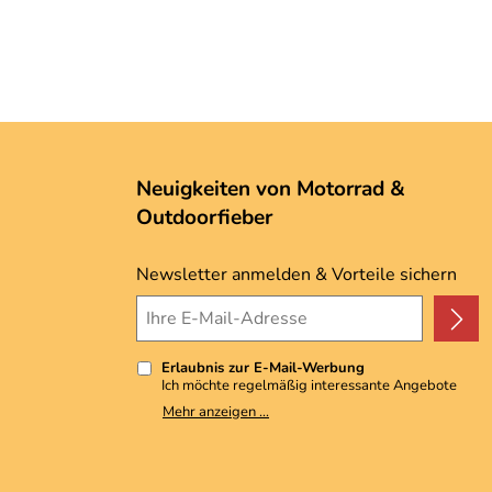
Neuigkeiten von Motorrad &
Outdoorfieber
Newsletter anmelden & Vorteile sichern
Erlaubnis zur E-Mail-Werbung
Ich möchte regelmäßig interessante Angebote
per E-Mail erhalten. Meine E-Mail-Adresse wird
Mehr anzeigen ...
nicht an andere Unternehmen weitergegeben. Zu
statistischen Zwecken wird in anonymer Form
ausgewertet, welche Links im Newsletter
geklickt werden. Dabei ist nicht erkennbar,
welche konkrete Person geklickt hat. Diese