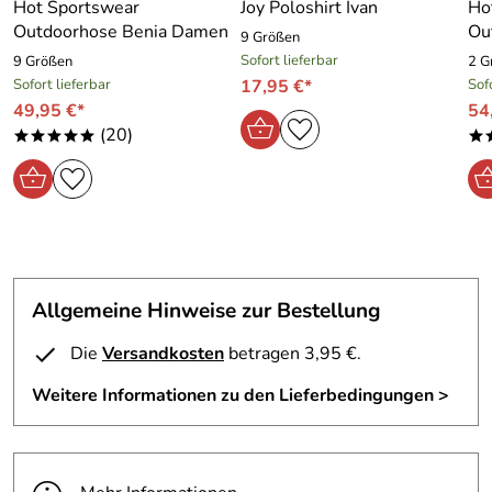
Hot Sportswear
Joy Poloshirt Ivan
Ho
Outdoorhose Benia Damen
Ou
9 Größen
Sofort lieferbar
9 Größen
2 G
Sofort lieferbar
17,95 €*
Sof
49,95 €*
54
(20)
*****
*
Allgemeine Hinweise zur Bestellung
Die
Versandkosten
betragen 3,95 €.
Weitere Informationen zu den Lieferbedingungen >