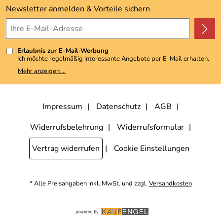
Kundenbewertungen (3.492)
Newsletter anmelden & Vorteile sichern
4,9/5
*****
Erlaubnis zur E-Mail-Werbung
Ich möchte regelmäßig interessante Angebote per E-Mail erhalten.
Meine E-Mail-Adresse wird nicht an andere Unternehmen
Mehr anzeigen ...
weitergegeben. Zu statistischen Zwecken wird in anonymer Form
ausgewertet, welche Links im Newsletter geklickt werden. Dabei ist
nicht erkennbar, welche konkrete Person geklickt hat. Diese
Einwilligung zur Nutzung meiner E-Mail-Adresse für Werbezwecke
kann ich jederzeit mit Wirkung für die Zukunft widerrufen, indem ich
Impressum
Datenschutz
AGB
den Link "Abmelden" am Ende des Newsletters anklicke. Die
Datenschutzerklärung
habe ich zur Kenntnis genommen.
Widerrufsbelehrung
Widerrufsformular
Vertrag widerrufen
Cookie Einstellungen
* Alle Preisangaben inkl. MwSt. und zzgl.
Versandkosten