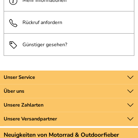
Mehr Informationen
Rückruf anfordern
Günstiger gesehen?
Unser Service
Kontakt
Über uns
Batteriegesetz
Unsere Bestseller
Unsere Zahlarten
Newsletter
Marken
Zahlung und Versand
Unsere Versandpartner
Neu
Angebote
Neuigkeiten von Motorrad & Outdoorfieber