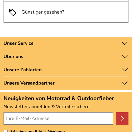
Günstiger gesehen?
Unser Service
Kontakt
Über uns
Batteriegesetz
Unsere Bestseller
Unsere Zahlarten
Newsletter
Marken
Zahlung und Versand
Unsere Versandpartner
Neu
Angebote
Neuigkeiten von Motorrad & Outdoorfieber
Kundenbewertungen (3.493)
Newsletter anmelden & Vorteile sichern
4,9/5
*****
Erlaubnis zur E-Mail-Werbung