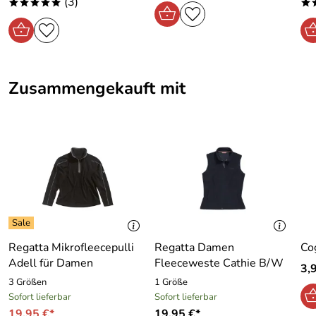
(3)
*****
*
Zusammengekauft mit
Regatta Mikrofleecepulli
Regatta Damen
Co
Adell für Damen
Fleeceweste Cathie B/W
3,
3 Größen
1 Größe
Sofort lieferbar
Sofort lieferbar
19,95 €*
19,95 €*