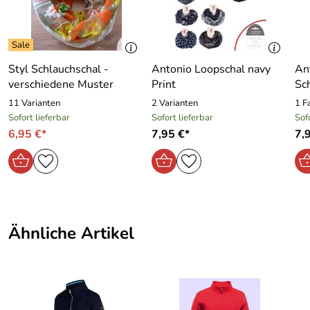
Wir haben außer die Regatta Clemance noch weitere
Damen Fleecejacken im Programm.
Details der Regatta Fleecejacke Clemance:
Styl Schlauchschal -
Antonio Loopschal navy
An
- 200 er Symmetry Fleece
verschiedene Muster
Print
Sc
- Außenseite mit Antipill-Ausstattung, Innenseite
gebürstet
11 Varianten
2 Varianten
1 F
- 2 tief angesetzte Taschen
Sofort lieferbar
Sofort lieferbar
Sof
- verstellbarer elastischer Saumschnürzug
6,95 €*
7,95 €*
7,
Farbe: snowwhite
Material: 100 % Polyester
Ähnliche Artikel