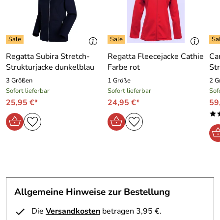
Regatta Subira Stretch-
Regatta Fleecejacke Cathie
Ca
Strukturjacke dunkelblau
Farbe rot
Str
3 Größen
1 Größe
2 G
Sofort lieferbar
Sofort lieferbar
Sof
25,95 €*
24,95 €*
59
*
Allgemeine Hinweise zur Bestellung
Die
Versandkosten
betragen 3,95 €.