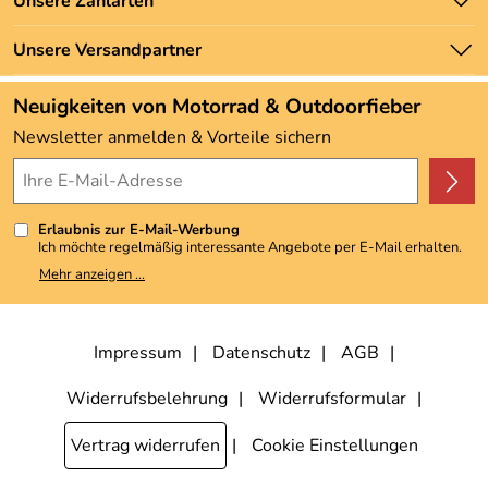
Unsere Zahlarten
Newsletter
Marken
Zahlung und Versand
Unsere Versandpartner
Neu
Angebote
Neuigkeiten von Motorrad & Outdoorfieber
Kundenbewertungen (3.492)
Newsletter anmelden & Vorteile sichern
4,9/5
*****
Erlaubnis zur E-Mail-Werbung
Ich möchte regelmäßig interessante Angebote per E-Mail erhalten.
Meine E-Mail-Adresse wird nicht an andere Unternehmen
Mehr anzeigen ...
weitergegeben. Zu statistischen Zwecken wird in anonymer Form
ausgewertet, welche Links im Newsletter geklickt werden. Dabei ist
nicht erkennbar, welche konkrete Person geklickt hat. Diese
Einwilligung zur Nutzung meiner E-Mail-Adresse für Werbezwecke
kann ich jederzeit mit Wirkung für die Zukunft widerrufen, indem ich
Impressum
Datenschutz
AGB
den Link "Abmelden" am Ende des Newsletters anklicke. Die
Datenschutzerklärung
habe ich zur Kenntnis genommen.
Widerrufsbelehrung
Widerrufsformular
Vertrag widerrufen
Cookie Einstellungen