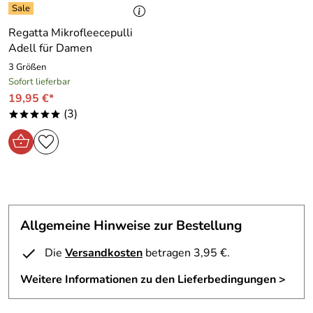
Details des
Gelert Zip Fleece Pullover Longmead
:
- 100 % Polyester Fleece
Regatta Mikrofleecepulli
- gute Passform
Adell für Damen
- Farbe : damson ( violettton)
3 Größen
Pullover ist in Gr. 42 fällt aber recht knapp aus ( unserer
Sofort lieferbar
Meinung für 38/40 passend )
19,95 €*
(3)
*****
Wir schätzen das sehr gute Preis/Leistungsverhältnis der
britischen Outdoormarke Gelert.
Allgemeine Hinweise zur Bestellung
Die
Versandkosten
betragen 3,95 €.
Weitere Informationen zu den Lieferbedingungen >