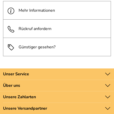
Mehr Informationen
Rückruf anfordern
Günstiger gesehen?
Unser Service
Kontakt
Über uns
Batteriegesetz
Unsere Bestseller
Unsere Zahlarten
Newsletter
Marken
Zahlung und Versand
Unsere Versandpartner
Neu