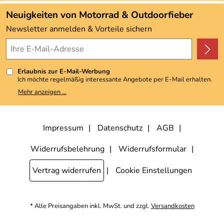
Angebote
Neuigkeiten von Motorrad & Outdoorfieber
Kundenbewertungen (3.493)
Newsletter anmelden & Vorteile sichern
4,9/5
*****
Erlaubnis zur E-Mail-Werbung
Ich möchte regelmäßig interessante Angebote per E-Mail erhalten.
Meine E-Mail-Adresse wird nicht an andere Unternehmen
Mehr anzeigen ...
weitergegeben. Zu statistischen Zwecken wird in anonymer Form
ausgewertet, welche Links im Newsletter geklickt werden. Dabei ist
nicht erkennbar, welche konkrete Person geklickt hat. Diese
Einwilligung zur Nutzung meiner E-Mail-Adresse für Werbezwecke
kann ich jederzeit mit Wirkung für die Zukunft widerrufen, indem ich
Impressum
Datenschutz
AGB
den Link "Abmelden" am Ende des Newsletters anklicke. Die
Datenschutzerklärung
habe ich zur Kenntnis genommen.
Widerrufsbelehrung
Widerrufsformular
Vertrag widerrufen
Cookie Einstellungen
* Alle Preisangaben inkl. MwSt. und zzgl.
Versandkosten