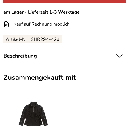
am Lager - Lieferzeit 1-3 Werktage
Kauf auf Rechnung möglich
Artikel-Nr.:
SHR294-42d
Beschreibung
Gelert Fleecepulli Longmead für Damen
Zusammengekauft mit
Schöner Fleecepulli der Marke Gelert. Damen Schnittform
- und das noch zu einem äußerst attraktiven Preis. Der
Pulli ist nicht zu dick und nicht zu dünn - also sehr vielfältig
zu tragen. Man kann hier keinen Fehler machen also
schnell zugreifen bevor andere diesen Fleecepullover ihr
eigen nennen. Schnelltrocknend und pflegeleicht, ideal für
jeden Tag !