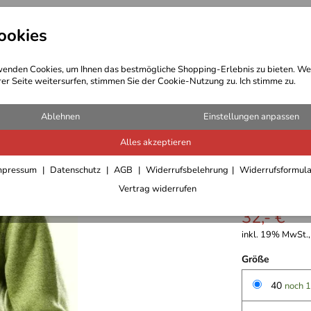
ookies
t Bekleidung
Outdoor Ausrüstung
enden Cookies, um Ihnen das bestmögliche Shopping-Erlebnis zu bieten. We
rer Seite weitersurfen, stimmen Sie der Cookie-Nutzung zu. Ich stimme zu.
Fleecejacken Fleecepullover Damen
Ablehnen
Einstellungen anpassen
Alles akzeptieren
Gelert F
mpressum
Datenschutz
AGB
Widerrufsbelehrung
Widerrufsformul
Vertrag widerrufen
32,- €
inkl. 19% MwSt.,
Größe
40
noch 1