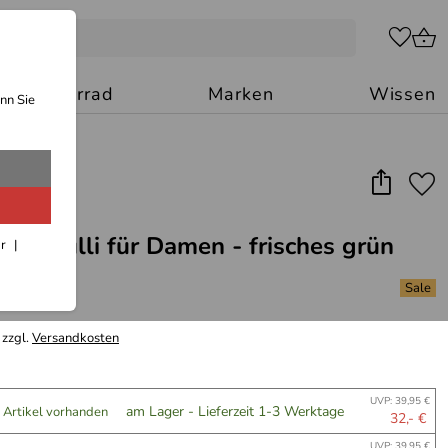
Motorrad
Marken
Wissen
nn Sie
leecepulli für Damen - frisches grün
ar
 zzgl.
Versandkosten
UVP: 39,95 €
am Lager - Lieferzeit 1-3 Werktage
 Artikel vorhanden
32,- €
UVP: 39,95 €