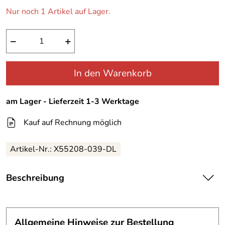
Nur noch 1 Artikel auf Lager.
−
+
In den Warenkorb
am Lager - Lieferzeit 1-3 Werktage
Kauf auf Rechnung möglich
Artikel-Nr.:
X55208-039-DL
Beschreibung
IXS Miami Tourenjacke für Damen und Herren
Neue Tourenjacke fürs Motorrad des schweizer
Allgemeine Hinweise zur Bestellung