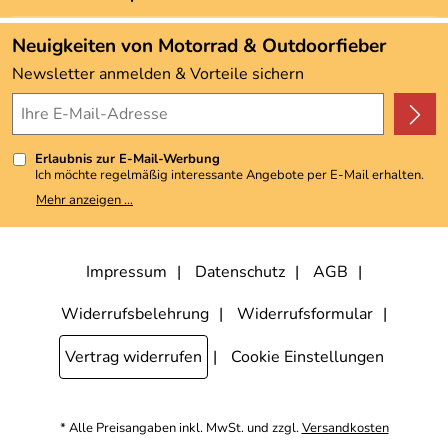
Neu
Angebote
Neuigkeiten von Motorrad & Outdoorfieber
Kundenbewertungen (3.492)
Newsletter anmelden & Vorteile sichern
4,9/5
*****
Erlaubnis zur E-Mail-Werbung
Ich möchte regelmäßig interessante Angebote per E-Mail erhalten.
Meine E-Mail-Adresse wird nicht an andere Unternehmen
Mehr anzeigen ...
weitergegeben. Zu statistischen Zwecken wird in anonymer Form
ausgewertet, welche Links im Newsletter geklickt werden. Dabei ist
nicht erkennbar, welche konkrete Person geklickt hat. Diese
Einwilligung zur Nutzung meiner E-Mail-Adresse für Werbezwecke
kann ich jederzeit mit Wirkung für die Zukunft widerrufen, indem ich
Impressum
Datenschutz
AGB
den Link "Abmelden" am Ende des Newsletters anklicke. Die
Datenschutzerklärung
habe ich zur Kenntnis genommen.
Widerrufsbelehrung
Widerrufsformular
Vertrag widerrufen
Cookie Einstellungen
* Alle Preisangaben inkl. MwSt. und zzgl.
Versandkosten