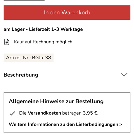
In den Warenkorb
am Lager - Lieferzeit 1-3 Werktage
Kauf auf Rechnung möglich
Artikel-Nr.:
BGJu-38
Beschreibung
BF Motorradjacke Giulia für Damen
Flott, flott kommt Sie daher. Warum sollten
Motorradfahrerinnen nicht auch super aussehen!
Allgemeine Hinweise zur Bestellung
Kein Problem mit dieser Jacke
-attraktive Damenjacke aus Polyamidgewebe
Die
Versandkosten
betragen 3,95 €.
500D
Weitere Informationen zu den Lieferbedingungen >
- spezieller Damenschnitt
- winddichte, wasserdichte und atmungsaktive