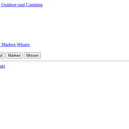
d
Marken
Wissen
ad
Marken
Wissen
akt