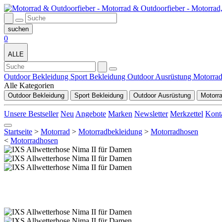
0
ALLE
Outdoor Bekleidung
Sport Bekleidung
Outdoor Ausrüstung
Motorra
Alle Kategorien
Outdoor Bekleidung
Sport Bekleidung
Outdoor Ausrüstung
Motorr
Unsere Bestseller
Neu
Angebote
Marken
Newsletter
Merkzettel
Kont
Startseite
>
Motorrad
>
Motorradbekleidung
>
Motorradhosen
<
Motorradhosen