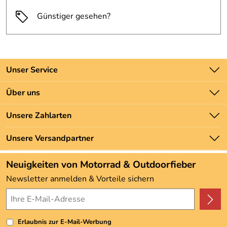
Günstiger gesehen?
Unser Service
Kontakt
Über uns
Batteriegesetz
Unsere Bestseller
Unsere Zahlarten
Newsletter
Marken
Zahlung und Versand
Unsere Versandpartner
Neu
Angebote
Neuigkeiten von Motorrad & Outdoorfieber
Kundenbewertungen (3.493)
Newsletter anmelden & Vorteile sichern
4,9/5
*****
Erlaubnis zur E-Mail-Werbung