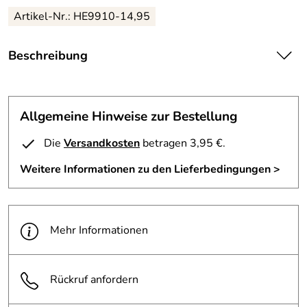
Artikel-Nr.: HE9910-14,95
Beschreibung
Motorradbrille von Held
Farbe: schwarz, Gläser sind getönt. enganliegendes
Kunststoff-Gestell, gut abdichtend an den Augen durch
Allgemeine Hinweise zur Bestellung
Schaum auf der Brilleninnenseite, verstellbares
Brillenband. Brille wird unter dem Helm getragen. One
Die
Versandkosten
betragen 3,95 €.
size fits all.
Weitere Informationen zu den Lieferbedingungen >
Mehr Informationen
Rückruf anfordern