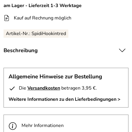
am Lager - Lieferzeit 1-3 Werktage
Kauf auf Rechnung möglich
Artikel-Nr.:
SpidiHookintred
Beschreibung
Spidi Motorradkombi / Sportkombi Modell Hook, stabiles
Rindleder,mit Kevlarfaden genäht, gute Passform, Träger
sollte aber nicht über 1.80 m Körpergröße liegen.
Allgemeine Hinweise zur Bestellung
Perforation im Brustbereich, flotte Designgebung.
Protektoren, Kniesensoren
Die
Versandkosten
betragen 3,95 €.
Weitere Informationen zu den Lieferbedingungen >
Mehr Informationen