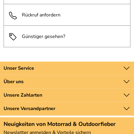
Rückruf anfordern
Günstiger gesehen?
Unser Service
Kontakt
Über uns
Batteriegesetz
Unsere Bestseller
Unsere Zahlarten
Newsletter
Marken
Zahlung und Versand
Unsere Versandpartner
Neu
Angebote
Neuigkeiten von Motorrad & Outdoorfieber
Kundenbewertungen (3.492)
Newsletter anmelden & Vorteile sichern