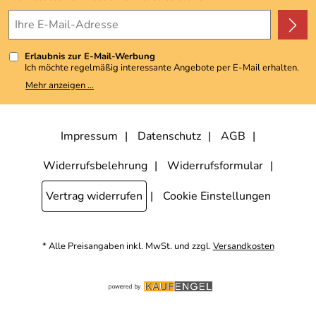
4,9/5
*****
Erlaubnis zur E-Mail-Werbung
Ich möchte regelmäßig interessante Angebote per E-Mail erhalten.
Meine E-Mail-Adresse wird nicht an andere Unternehmen
Mehr anzeigen ...
weitergegeben. Zu statistischen Zwecken wird in anonymer Form
ausgewertet, welche Links im Newsletter geklickt werden. Dabei ist
nicht erkennbar, welche konkrete Person geklickt hat. Diese
Einwilligung zur Nutzung meiner E-Mail-Adresse für Werbezwecke
kann ich jederzeit mit Wirkung für die Zukunft widerrufen, indem ich
Impressum
Datenschutz
AGB
den Link "Abmelden" am Ende des Newsletters anklicke. Die
Datenschutzerklärung
habe ich zur Kenntnis genommen.
Widerrufsbelehrung
Widerrufsformular
Vertrag widerrufen
Cookie Einstellungen
* Alle Preisangaben inkl. MwSt. und zzgl.
Versandkosten