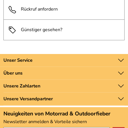
Rückruf anfordern
Günstiger gesehen?
Unser Service
Kontakt
Über uns
Batteriegesetz
Unsere Bestseller
Unsere Zahlarten
Newsletter
Marken
Zahlung und Versand
Unsere Versandpartner
Neu
Angebote
Neuigkeiten von Motorrad & Outdoorfieber
Kundenbewertungen (3.493)
Newsletter anmelden & Vorteile sichern
4,9/5
*****