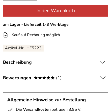
In den Warenkorb
am Lager - Lieferzeit 1-3 Werktage
Kauf auf Rechnung möglich
Artikel-Nr.:
HE5223
Beschreibung
Held Lederjacke Scully für Damen
Motorradjacke Scully von Held für Damen !!!!!!!Damen-
Bewertungen
(1)
*****
Tourenjacke aus Mochetto Soft-Rindleder
-Spezialschaum in Schulter, Ellbogen und Rücken,
5,0
*****
-herausnehmbares Innenfutter (100 % Polyester)
-AIR-VENT-Reißverschlüsse in Front und Rücken-im
Allgemeine Hinweise zur Bestellung
5
Hüftbereich
4
Die
Versandkosten
betragen 3,95 €.
2 seitliche Reißverschlüsse zur individuellen