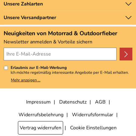
Unsere Bestseller
Unsere Zahlarten
Newsletter
Marken
Zahlung und Versand
Unsere Versandpartner
Neu
Angebote
Neuigkeiten von Motorrad & Outdoorfieber
Kundenbewertungen (3.492)
Newsletter anmelden & Vorteile sichern
4,9/5
*****
Erlaubnis zur E-Mail-Werbung
Ich möchte regelmäßig interessante Angebote per E-Mail erhalten.
Meine E-Mail-Adresse wird nicht an andere Unternehmen
Mehr anzeigen ...
weitergegeben. Zu statistischen Zwecken wird in anonymer Form
ausgewertet, welche Links im Newsletter geklickt werden. Dabei ist
nicht erkennbar, welche konkrete Person geklickt hat. Diese
Einwilligung zur Nutzung meiner E-Mail-Adresse für Werbezwecke
kann ich jederzeit mit Wirkung für die Zukunft widerrufen, indem ich
Impressum
Datenschutz
AGB
den Link "Abmelden" am Ende des Newsletters anklicke. Die
Datenschutzerklärung
habe ich zur Kenntnis genommen.
Widerrufsbelehrung
Widerrufsformular
Vertrag widerrufen
Cookie Einstellungen