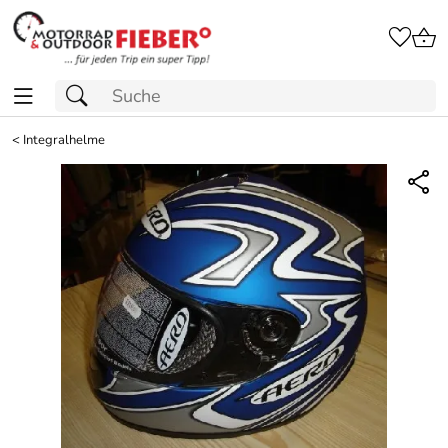
<
Integralhelme