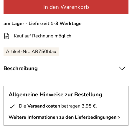
In den Warenkorb
am Lager - Lieferzeit 1-3 Werktage
Kauf auf Rechnung möglich
Artikel-Nr.:
AR750blau
Beschreibung
Aero Integralhelm AR 750
Sportlicher Integralhelm aus Thermoplast • zwei
Helmschalengrößen (XS-M, L-XXL) • attraktive
Allgemeine Hinweise zur Bestellung
aerodynamische Spoilerform • herausnehmbares
Samtvelour-Innenfutter (100%Polyester) • kratzfestes,
Die
Versandkosten
betragen 3,95 €.
leicht wechselbares Visier • Schnellverschluss •
Weitere Informationen zu den Lieferbedingungen >
abnehmbarer Windabweiser • effektive Kinn- und
Stirnbelüftung • keine äußeren Visierplatten • äußerst
attraktives Dekor auf matter Helmschale • geprüft nach