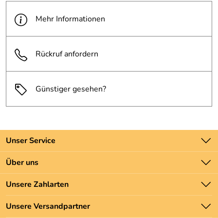
ECE 22-05 • Gewicht 1350g+-50g Farbe: mattblau-
Mehr Informationen
silber-weiss
Rückruf anfordern
Günstiger gesehen?
Unser Service
Kontakt
Über uns
Batteriegesetz
Unsere Bestseller
Unsere Zahlarten
Newsletter
Marken
Zahlung und Versand
Unsere Versandpartner
Neu