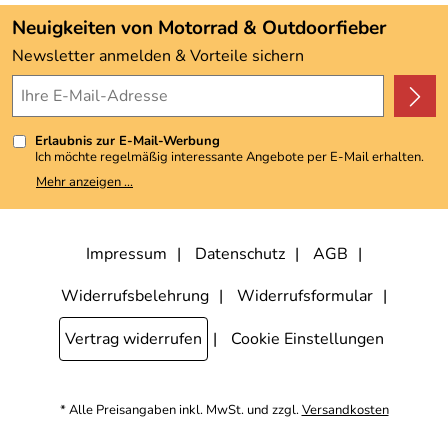
Angebote
Neuigkeiten von Motorrad & Outdoorfieber
Kundenbewertungen (3.492)
Newsletter anmelden & Vorteile sichern
4,9/5
*****
Erlaubnis zur E-Mail-Werbung
Ich möchte regelmäßig interessante Angebote per E-Mail erhalten.
Meine E-Mail-Adresse wird nicht an andere Unternehmen
Mehr anzeigen ...
weitergegeben. Zu statistischen Zwecken wird in anonymer Form
ausgewertet, welche Links im Newsletter geklickt werden. Dabei ist
nicht erkennbar, welche konkrete Person geklickt hat. Diese
Einwilligung zur Nutzung meiner E-Mail-Adresse für Werbezwecke
kann ich jederzeit mit Wirkung für die Zukunft widerrufen, indem ich
Impressum
Datenschutz
AGB
den Link "Abmelden" am Ende des Newsletters anklicke. Die
Datenschutzerklärung
habe ich zur Kenntnis genommen.
Widerrufsbelehrung
Widerrufsformular
Vertrag widerrufen
Cookie Einstellungen
* Alle Preisangaben inkl. MwSt. und zzgl.
Versandkosten