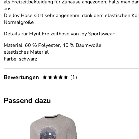
als Freizeitbekleidung für Zuhause angezogen. Falls man dan
aus.
Die Joy Hose sitzt sehr angenehm, dank dem elastischen K
Normalgröße
Details zur Flynt Freizeithose von Joy Sportswear:
Material: 60 % Polyester, 40 % Baumwolle
elastisches Material
Farbe: schwarz
Bewertungen
(1)
*****
5,0
*****
Passend dazu
5
4
3
2
1