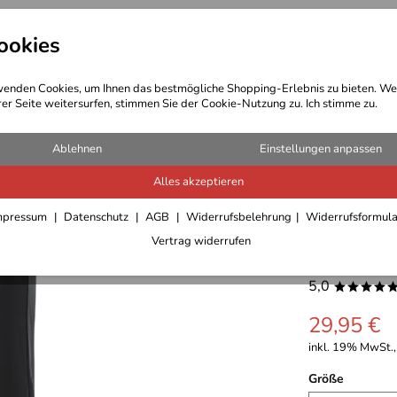
ookies
t Bekleidung
Outdoor Ausrüstung
enden Cookies, um Ihnen das bestmögliche Shopping-Erlebnis zu bieten. We
rer Seite weitersurfen, stimmen Sie der Cookie-Nutzung zu. Ich stimme zu.
Ablehnen
Einstellungen anpassen
Alles akzeptieren
Joy Spor
mpressum
Datenschutz
AGB
Widerrufsbelehrung
Widerrufsformul
Vertrag widerrufen
Fitness
5,0
****
29,95 €
inkl. 19% MwSt.,
Größe