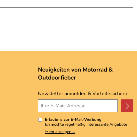
Neuigkeiten von Motorrad &
Outdoorfieber
Newsletter anmelden & Vorteile sichern
Erlaubnis zur E-Mail-Werbung
Ich möchte regelmäßig interessante Angebote
per E-Mail erhalten. Meine E-Mail-Adresse wird
Mehr anzeigen ...
nicht an andere Unternehmen weitergegeben. Zu