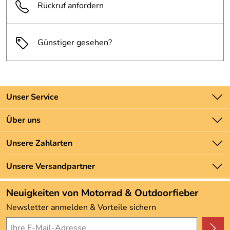
Rückruf anfordern
Günstiger gesehen?
Unser Service
Kontakt
Über uns
Batteriegesetz
Unsere Bestseller
Unsere Zahlarten
Newsletter
Marken
Zahlung und Versand
Unsere Versandpartner
Neu
Angebote
Neuigkeiten von Motorrad & Outdoorfieber
Kundenbewertungen (3.492)
Newsletter anmelden & Vorteile sichern
4,9/5
*****