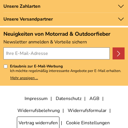
Batteriegesetz
Unsere Bestseller
Unsere Zahlarten
Newsletter
Marken
Zahlung und Versand
Unsere Versandpartner
Neu
Angebote
Neuigkeiten von Motorrad & Outdoorfieber
Kundenbewertungen (3.493)
Newsletter anmelden & Vorteile sichern
4,9/5
*****
Erlaubnis zur E-Mail-Werbung
Ich möchte regelmäßig interessante Angebote per E-Mail erhalten.
Meine E-Mail-Adresse wird nicht an andere Unternehmen
Mehr anzeigen ...
weitergegeben. Zu statistischen Zwecken wird in anonymer Form
ausgewertet, welche Links im Newsletter geklickt werden. Dabei ist
nicht erkennbar, welche konkrete Person geklickt hat. Diese
Einwilligung zur Nutzung meiner E-Mail-Adresse für Werbezwecke
kann ich jederzeit mit Wirkung für die Zukunft widerrufen, indem ich
Impressum
Datenschutz
AGB
den Link "Abmelden" am Ende des Newsletters anklicke. Die
Datenschutzerklärung
habe ich zur Kenntnis genommen.
Widerrufsbelehrung
Widerrufsformular
Vertrag widerrufen
Cookie Einstellungen