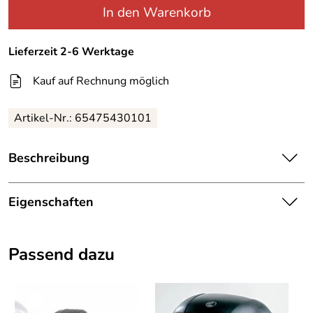
In den Warenkorb
Lieferzeit 2-6 Werktage
Kauf auf Rechnung möglich
Artikel-Nr.:
65475430101
Beschreibung
Hepco Becker Gepäckbrücke Triumph Street Twin
Eigenschaften
ab BJ 2016 Farbe schwarz
Details
Rohrgepäckbrücke –
Passend dazu
passend für:
Triumph Street Twin ab BJ 2016
Topcaseträger
Artikelnummer:
6547543 01 01