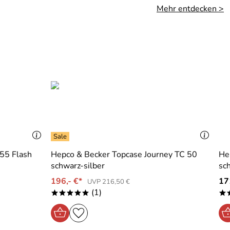
Mehr entdecken >
 55 Flash
Hepco & Becker Topcase Journey TC 50
He
schwarz-silber
sc
196,- €*
17
UVP 216,50 €
(1)
*****
*