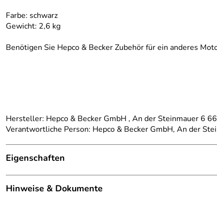
Farbe: schwarz
Gewicht: 2,6 kg
Benötigen Sie Hepco & Becker Zubehör für ein anderes Moto
Hersteller: Hepco & Becker GmbH , An der Steinmauer 6 
Verantwortliche Person: Hepco & Becker GmbH, An der St
Eigenschaften
Details
Hinweise & Dokumente
Marke:
Hepco Becker
Dokumente zum Download:
passend für:
Suzuki GSX 1250 FA(2010-2017)/SA (2