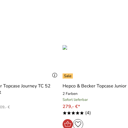
r Topcase Journey TC 52
Hepco & Becker Topcase Junior
t
2 Farben
Sofort lieferbar
279,- €*
09,- €
(4)
*****