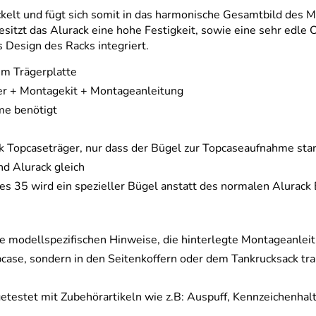
ckelt und fügt sich somit in das harmonische Gesamtbild des 
itzt das Alurack eine hohe Festigkeit, sowie eine sehr edle 
 Design des Racks integriert.
um Trägerplatte
ger + Montagekit + Montageanleitung
me benötigt
ck Topcaseträger, nur dass der Bügel zur Topcaseaufnahme sta
nd Alurack gleich
s 35 wird ein spezieller Bügel anstatt des normalen Alurac
e modellspezifischen Hinweise, die hinterlegte Montageanlei
case, sondern in den Seitenkoffern oder dem Tankrucksack tra
getestet mit Zubehörartikeln wie z.B: Auspuff, Kennzeichenhal