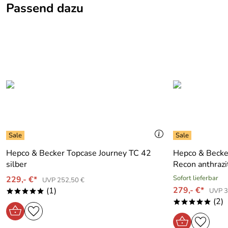
Passend dazu
Klicken Sie hier für weitere Informationen. (670kB)
Hepco & Becker Topcase Journey TC 42
Hepco & Becke
silber
Recon anthrazi
Sofort lieferbar
229,- €*
UVP 252,50 €
279,- €*
(1)
UVP 3
*****
(2)
*****