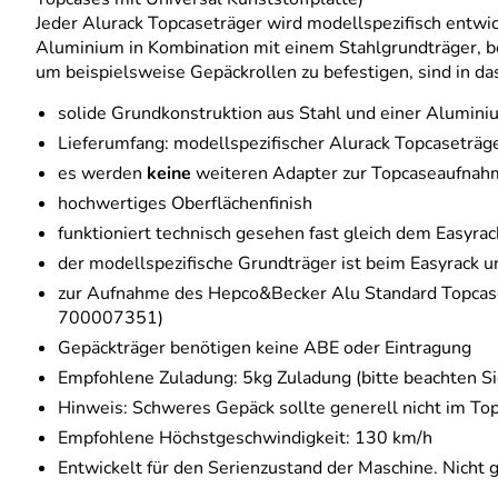
Jeder Alurack Topcaseträger wird modellspezifisch entwi
Aluminium in Kombination mit einem Stahlgrundträger, bes
um beispielsweise Gepäckrollen zu befestigen, sind in das
solide Grundkonstruktion aus Stahl und einer Alumini
Lieferumfang: modellspezifischer Alurack Topcaseträ
es werden
keine
weiteren Adapter zur Topcaseaufnah
hochwertiges Oberflächenfinish
funktioniert technisch gesehen fast gleich dem Easyra
der modellspezifische Grundträger ist beim Easyrack u
zur Aufnahme des Hepco&Becker Alu Standard Topcase
700007351)
Gepäckträger benötigen keine ABE oder Eintragung
Empfohlene Zuladung: 5kg Zuladung (bitte beachten Si
Hinweis: Schweres Gepäck sollte generell nicht im Top
Empfohlene Höchstgeschwindigkeit: 130 km/h
Entwickelt für den Serienzustand der Maschine. Nicht 