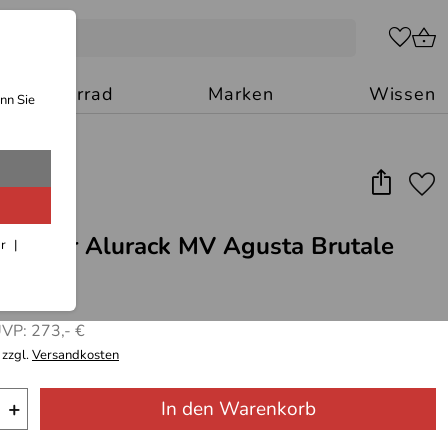
Motorrad
Marken
Wissen
nn Sie
Becker Alurack MV Agusta Brutale
ar
VP: 273,- €
 zzgl.
Versandkosten
+
In den Warenkorb