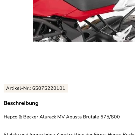
Artikel-Nr.: 65075220101
Beschreibung
Hepco & Becker Alurack MV Agusta Brutale 675/800
Stabile und formschöne Konstruktion der Firma Hepco Becke