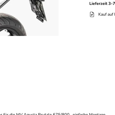
Lieferzeit 3
Kauf auf
r für die MV Agusta Brutale 675/800 , einfache Montage