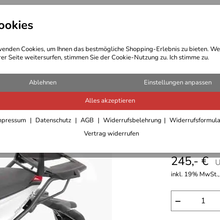
ookies
t Bekleidung
Outdoor Ausrüstung
enden Cookies, um Ihnen das bestmögliche Shopping-Erlebnis zu bieten. We
rer Seite weitersurfen, stimmen Sie der Cookie-Nutzung zu. Ich stimme zu.
Ablehnen
Einstellungen anpassen
Alles akzeptieren
Hepco & 
mpressum
Datenschutz
AGB
Widerrufsbelehrung
Widerrufsformul
Vertrag widerrufen
675/800
245,- €
U
inkl. 19% MwSt.,
−