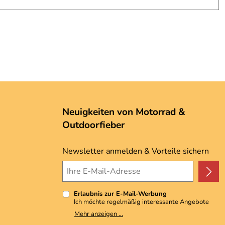
Neuigkeiten von Motorrad &
Outdoorfieber
Newsletter anmelden & Vorteile sichern
Erlaubnis zur E-Mail-Werbung
Ich möchte regelmäßig interessante Angebote
per E-Mail erhalten. Meine E-Mail-Adresse wird
Mehr anzeigen ...
nicht an andere Unternehmen weitergegeben. Zu
statistischen Zwecken wird in anonymer Form