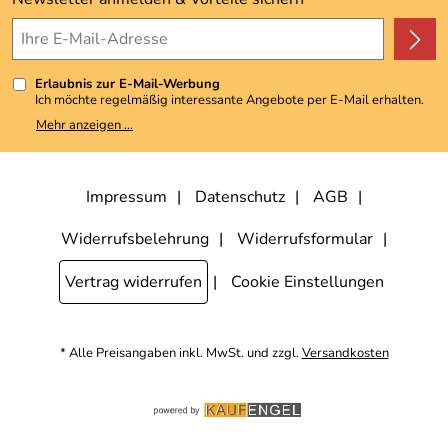
4,9/5
*****
Erlaubnis zur E-Mail-Werbung
Ich möchte regelmäßig interessante Angebote per E-Mail erhalten.
Meine E-Mail-Adresse wird nicht an andere Unternehmen
Mehr anzeigen ...
weitergegeben. Zu statistischen Zwecken wird in anonymer Form
ausgewertet, welche Links im Newsletter geklickt werden. Dabei ist
nicht erkennbar, welche konkrete Person geklickt hat. Diese
Einwilligung zur Nutzung meiner E-Mail-Adresse für Werbezwecke
kann ich jederzeit mit Wirkung für die Zukunft widerrufen, indem ich
Impressum
Datenschutz
AGB
den Link "Abmelden" am Ende des Newsletters anklicke. Die
Datenschutzerklärung
habe ich zur Kenntnis genommen.
Widerrufsbelehrung
Widerrufsformular
Vertrag widerrufen
Cookie Einstellungen
* Alle Preisangaben inkl. MwSt. und zzgl.
Versandkosten