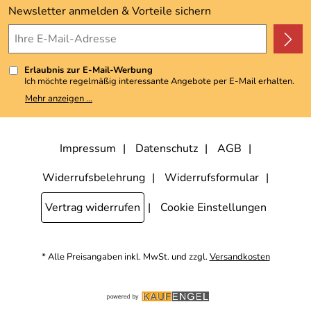
Kundenbewertungen (3.492)
Newsletter anmelden & Vorteile sichern
4,9/5
*****
Erlaubnis zur E-Mail-Werbung
Ich möchte regelmäßig interessante Angebote per E-Mail erhalten.
Meine E-Mail-Adresse wird nicht an andere Unternehmen
Mehr anzeigen ...
weitergegeben. Zu statistischen Zwecken wird in anonymer Form
ausgewertet, welche Links im Newsletter geklickt werden. Dabei ist
nicht erkennbar, welche konkrete Person geklickt hat. Diese
Einwilligung zur Nutzung meiner E-Mail-Adresse für Werbezwecke
kann ich jederzeit mit Wirkung für die Zukunft widerrufen, indem ich
Impressum
Datenschutz
AGB
den Link "Abmelden" am Ende des Newsletters anklicke. Die
Datenschutzerklärung
habe ich zur Kenntnis genommen.
Widerrufsbelehrung
Widerrufsformular
Vertrag widerrufen
Cookie Einstellungen
* Alle Preisangaben inkl. MwSt. und zzgl.
Versandkosten