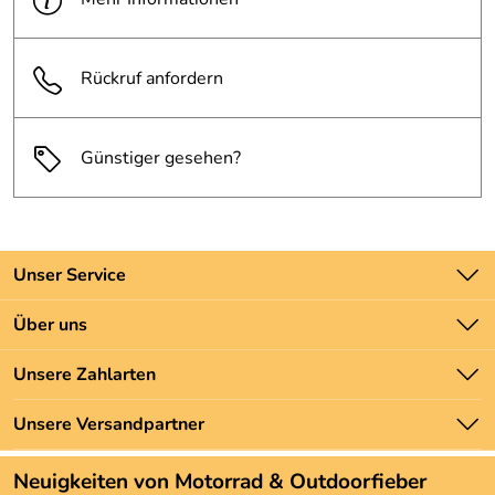
Rückruf anfordern
Günstiger gesehen?
Unser Service
Kontakt
Über uns
Batteriegesetz
Unsere Bestseller
Unsere Zahlarten
Newsletter
Marken
Zahlung und Versand
Unsere Versandpartner
Neu
Angebote
Neuigkeiten von Motorrad & Outdoorfieber