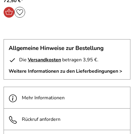
72,50 €*
Hersteller: Hepco & Becker GmbH , An der Steinmauer 6
66955 Pirmasens Deutschland, www.hepco-becker.de
Verantwortliche Person: Hepco & Becker GmbH, An der
Steinmauer 6 66955 Pirmasens Deutschland,
www.hepco-becker.de
Allgemeine Hinweise zur Bestellung
Die
Versandkosten
betragen 3,95 €.
Weitere Informationen zu den Lieferbedingungen >
Mehr Informationen
Rückruf anfordern