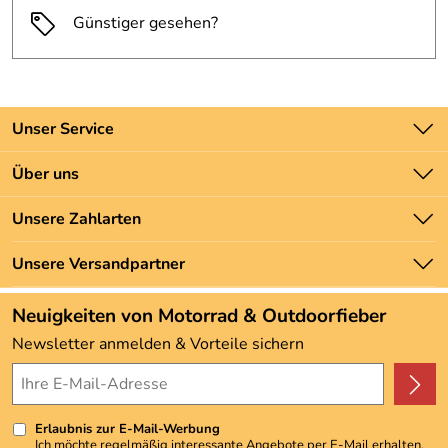
Günstiger gesehen?
Unser Service
Kontakt
Über uns
Batteriegesetz
Unsere Bestseller
Unsere Zahlarten
Newsletter
Marken
Zahlung und Versand
Unsere Versandpartner
Neu
Angebote
Neuigkeiten von Motorrad & Outdoorfieber
Kundenbewertungen (3.493)
Newsletter anmelden & Vorteile sichern
4,9/5
*****
Erlaubnis zur E-Mail-Werbung
Ich möchte regelmäßig interessante Angebote per E-Mail erhalten.