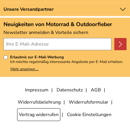
Marken
Zahlung und Versand
Unsere Versandpartner
Neu
Angebote
Neuigkeiten von Motorrad & Outdoorfieber
Kundenbewertungen (3.492)
Newsletter anmelden & Vorteile sichern
4,9/5
*****
Erlaubnis zur E-Mail-Werbung
Ich möchte regelmäßig interessante Angebote per E-Mail erhalten.
Meine E-Mail-Adresse wird nicht an andere Unternehmen
Mehr anzeigen ...
weitergegeben. Zu statistischen Zwecken wird in anonymer Form
ausgewertet, welche Links im Newsletter geklickt werden. Dabei ist
nicht erkennbar, welche konkrete Person geklickt hat. Diese
Einwilligung zur Nutzung meiner E-Mail-Adresse für Werbezwecke
kann ich jederzeit mit Wirkung für die Zukunft widerrufen, indem ich
Impressum
Datenschutz
AGB
den Link "Abmelden" am Ende des Newsletters anklicke. Die
Datenschutzerklärung
habe ich zur Kenntnis genommen.
Widerrufsbelehrung
Widerrufsformular
Vertrag widerrufen
Cookie Einstellungen