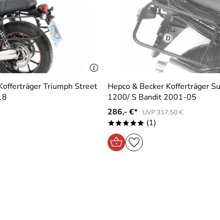
offerträger Triumph Street
Hepco & Becker Kofferträger S
18
1200/ S Bandit 2001-05
 top Qualität der Ware, schnelle Lieferung, was wünscht man
286,- €*
UVP 317,50 €
(1)
*****