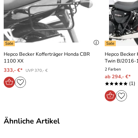
1
Heinz-Peter
Verifizierte Bewertung
*****
Reibungsloser Ablauf, Super!!!
Kaufdatum: 18.08.2020
Bewertungsdatum: 02.09.2020
Hepco Becker Kofferträger Honda CBR
Hepco Becker K
Christoph
Verifizierte Bewertung
*****
1100 XX
Twin BJ2016-
Absolut top und sehr empfehlenswert. Sehr günstige Preise,
2 Farben
333,- €*
UVP 370,- €
weiterempfehlen.
ab 294,- €*
Kaufdatum: 04.07.2018
(1)
*****
Bewertungsdatum: 19.07.2018
Ähnliche Artikel