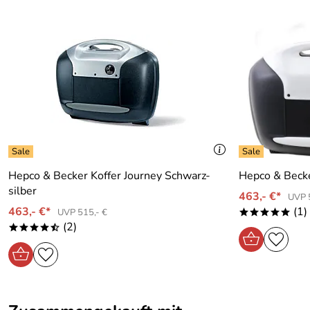
Hepco & Becker Koffer Journey Schwarz-
Hepco & Becke
silber
463,- €*
UVP 
463,- €*
(1)
UVP 515,- €
*****
(2)
****/