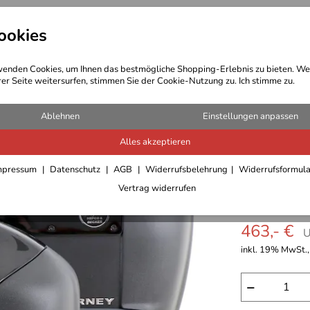
ookies
t Bekleidung
Outdoor Ausrüstung
enden Cookies, um Ihnen das bestmögliche Shopping-Erlebnis zu bieten. We
rer Seite weitersurfen, stimmen Sie der Cookie-Nutzung zu. Ich stimme zu.
rradkoffer und Motorradtaschen
Ablehnen
Einstellungen anpassen
Alles akzeptieren
Hepco & 
mpressum
Datenschutz
AGB
Widerrufsbelehrung
Widerrufsformul
Vertrag widerrufen
5,0
****
463,- €
U
inkl. 19% MwSt.,
−