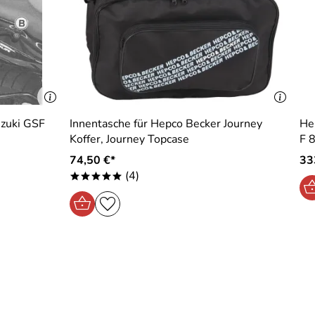
uzuki GSF
Innentasche für Hepco Becker Journey
He
Koffer, Journey Topcase
F 
 sich als Kunde mehr. Ich kann diesen Shop bedingungslos
74,50 €*
33
(4)
*****