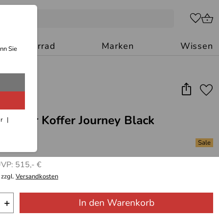
Motorrad
Marken
Wissen
nn Sie
Becker Koffer Journey Black
ar
(2)
*
VP: 515,- €
 zzgl.
Versandkosten
+
In den Warenkorb