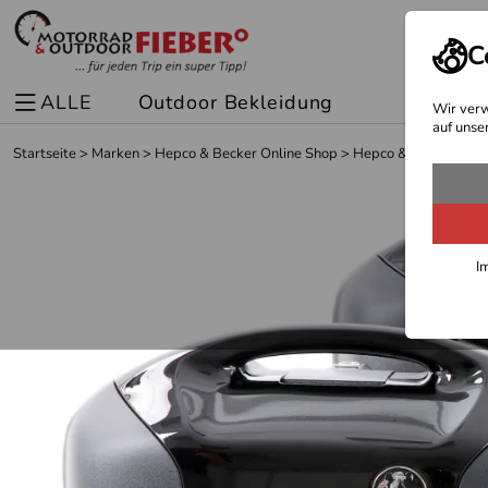
C
ALLE
Outdoor Bekleidung
Spor
Wir verw
auf unse
Startseite
>
Marken
>
Hepco & Becker Online Shop
>
Hepco & Becker Moto
I