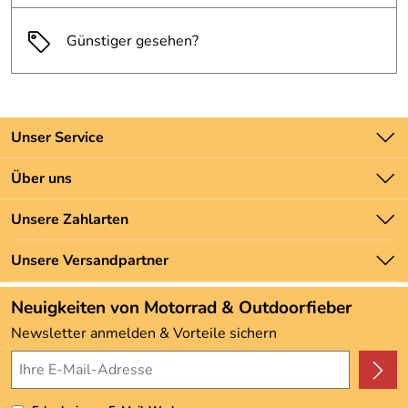
Günstiger gesehen?
Unser Service
Kontakt
Über uns
Batteriegesetz
Unsere Bestseller
Unsere Zahlarten
Newsletter
Marken
Zahlung und Versand
Unsere Versandpartner
Neu
Angebote
Neuigkeiten von Motorrad & Outdoorfieber
Kundenbewertungen (3.493)
Newsletter anmelden & Vorteile sichern
4,9/5
*****