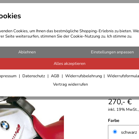
ookies
t Bekleidung
Outdoor Ausrüstung
enden Cookies, um Ihnen das bestmögliche Shopping-Erlebnis zu bieten. We
rer Seite weitersurfen, stimmen Sie der Cookie-Nutzung zu. Ich stimme zu.
r Schutzbügel
Ablehnen
Einstellungen anpassen
Alles akzeptieren
Hepco &
mpressum
Datenschutz
AGB
Widerrufsbelehrung
Widerrufsformul
Vertrag widerrufen
GS
270,- €
inkl. 19% MwSt.,
Farbe
schwarz