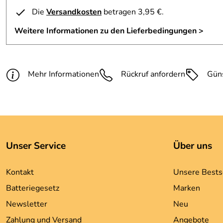
Klicken Sie hier für weitere Informationen. (132kB)
Die
Versandkosten
betragen 3,95 €.
Klicken Sie hier für weitere Informationen. (132kB)
Weitere Informationen zu den Lieferbedingungen >
Mehr Informationen
Rückruf anfordern
Gün
Unser Service
Über uns
Kontakt
Unsere Bests
Batteriegesetz
Marken
Newsletter
Neu
Zahlung und Versand
Angebote