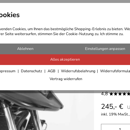
ookies
t Bekleidung
Outdoor Ausrüstung
enden Cookies, um Ihnen das bestmögliche Shopping-Erlebnis zu bieten. We
rer Seite weitersurfen, stimmen Sie der Cookie-Nutzung zu. Ich stimme zu.
r Schutzbügel
Ablehnen
Einstellungen anpassen
Alles akzeptieren
Hepco &
mpressum
Datenschutz
AGB
Widerrufsbelehrung
Widerrufsformul
Vertrag widerrufen
700 X
4,8
****
245,- €
U
inkl. 19% MwSt.,