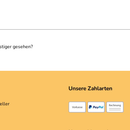
stiger gesehen?
Unsere Zahlarten
ie Paßgenauigkeit des Bügels ist sehr gut auch für NC 750 X.
eller