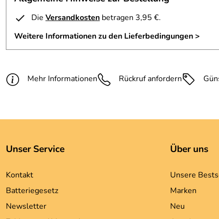
4
Die
Versandkosten
betragen 3,95 €.
3
Weitere Informationen zu den Lieferbedingungen >
2
1
Klaus
Verifizierte Bewertung
*****
Mehr Informationen
Rückruf anfordern
Gün
Alles Bestens.
Schnelle Lieferung.
Danke
Kaufdatum: 25.03.2015
Bewertungsdatum: 03.05.2015
Unser Service
Über uns
Oliver
Verifizierte Bewertung
*****
Schnelle Lieferung,toller Service,kann ich sehr empfehlen.D
Kontakt
Unsere Bests
Vielen Dank.
Batteriegesetz
Marken
Kaufdatum: 22.10.2014
Bewertungsdatum: 07.11.2014
Newsletter
Neu