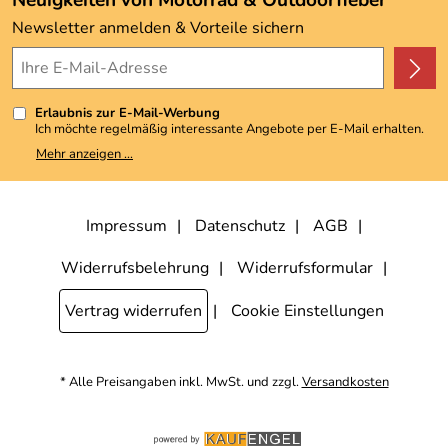
Neuigkeiten von Motorrad & Outdoorfieber
Kundenbewertungen (3.492)
Newsletter anmelden & Vorteile sichern
4,9/5
*****
Erlaubnis zur E-Mail-Werbung
Ich möchte regelmäßig interessante Angebote per E-Mail erhalten.
Meine E-Mail-Adresse wird nicht an andere Unternehmen
Mehr anzeigen ...
weitergegeben. Zu statistischen Zwecken wird in anonymer Form
ausgewertet, welche Links im Newsletter geklickt werden. Dabei ist
nicht erkennbar, welche konkrete Person geklickt hat. Diese
Einwilligung zur Nutzung meiner E-Mail-Adresse für Werbezwecke
kann ich jederzeit mit Wirkung für die Zukunft widerrufen, indem ich
Impressum
Datenschutz
AGB
den Link "Abmelden" am Ende des Newsletters anklicke. Die
Datenschutzerklärung
habe ich zur Kenntnis genommen.
Widerrufsbelehrung
Widerrufsformular
Vertrag widerrufen
Cookie Einstellungen
* Alle Preisangaben inkl. MwSt. und zzgl.
Versandkosten