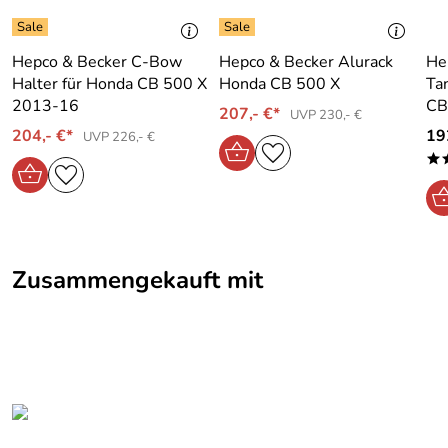
Hepco & Becker C-Bow
Hepco & Becker Alurack
He
Halter für Honda CB 500 X
Honda CB 500 X
Ta
2013-16
CB
207,- €*
UVP 230,- €
204,- €*
19
UVP 226,- €
*
Zusammengekauft mit