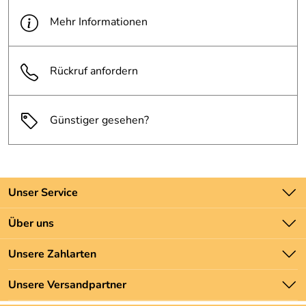
Mehr Informationen
Rückruf anfordern
Günstiger gesehen?
Unser Service
Kontakt
Über uns
Batteriegesetz
Unsere Bestseller
Unsere Zahlarten
Newsletter
Marken
Zahlung und Versand
Unsere Versandpartner
Neu