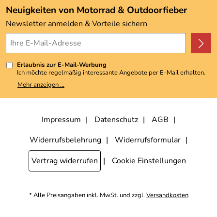
Angebote
Neuigkeiten von Motorrad & Outdoorfieber
Kundenbewertungen (3.492)
Newsletter anmelden & Vorteile sichern
4,9/5
*****
Erlaubnis zur E-Mail-Werbung
Ich möchte regelmäßig interessante Angebote per E-Mail erhalten.
Meine E-Mail-Adresse wird nicht an andere Unternehmen
Mehr anzeigen ...
weitergegeben. Zu statistischen Zwecken wird in anonymer Form
ausgewertet, welche Links im Newsletter geklickt werden. Dabei ist
nicht erkennbar, welche konkrete Person geklickt hat. Diese
Einwilligung zur Nutzung meiner E-Mail-Adresse für Werbezwecke
kann ich jederzeit mit Wirkung für die Zukunft widerrufen, indem ich
Impressum
Datenschutz
AGB
den Link "Abmelden" am Ende des Newsletters anklicke. Die
Datenschutzerklärung
habe ich zur Kenntnis genommen.
Widerrufsbelehrung
Widerrufsformular
Vertrag widerrufen
Cookie Einstellungen
* Alle Preisangaben inkl. MwSt. und zzgl.
Versandkosten