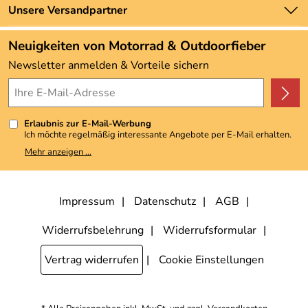
Zahlung und Versand
Unsere Versandpartner
Neu
Angebote
Neuigkeiten von Motorrad & Outdoorfieber
Kundenbewertungen (3.493)
Newsletter anmelden & Vorteile sichern
4,9/5
*****
Erlaubnis zur E-Mail-Werbung
Ich möchte regelmäßig interessante Angebote per E-Mail erhalten.
Meine E-Mail-Adresse wird nicht an andere Unternehmen
Mehr anzeigen ...
weitergegeben. Zu statistischen Zwecken wird in anonymer Form
ausgewertet, welche Links im Newsletter geklickt werden. Dabei ist
nicht erkennbar, welche konkrete Person geklickt hat. Diese
Einwilligung zur Nutzung meiner E-Mail-Adresse für Werbezwecke
kann ich jederzeit mit Wirkung für die Zukunft widerrufen, indem ich
Impressum
Datenschutz
AGB
den Link "Abmelden" am Ende des Newsletters anklicke. Die
Datenschutzerklärung
habe ich zur Kenntnis genommen.
Widerrufsbelehrung
Widerrufsformular
Vertrag widerrufen
Cookie Einstellungen