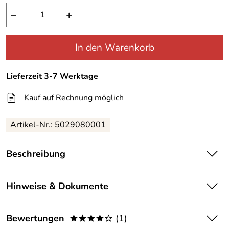
−
+
In den Warenkorb
Lieferzeit 3-7 Werktage
Kauf auf Rechnung möglich
Artikel-Nr.:
5029080001
Beschreibung
Hepco & Becker Motorschutzbügel BMW R 1150 GS
Passgenauer stabil gefertigter Motorschutzbügel für die
Hinweise & Dokumente
BMW R 1150 GS
Qualität von Hepco & Becker
Dokumente zum Download:
Bewertungen
(1)
Farbe: schwarz
****o