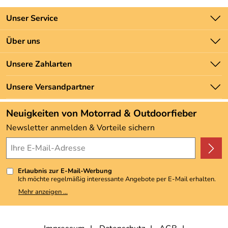
Unser Service
Kontakt
Über uns
Batteriegesetz
Unsere Bestseller
Unsere Zahlarten
Newsletter
Marken
Zahlung und Versand
Unsere Versandpartner
Neu
Angebote
Neuigkeiten von Motorrad & Outdoorfieber
Kundenbewertungen (3.492)
Newsletter anmelden & Vorteile sichern
4,9/5
*****
Erlaubnis zur E-Mail-Werbung
Ich möchte regelmäßig interessante Angebote per E-Mail erhalten.
Meine E-Mail-Adresse wird nicht an andere Unternehmen
Mehr anzeigen ...
weitergegeben. Zu statistischen Zwecken wird in anonymer Form
ausgewertet, welche Links im Newsletter geklickt werden. Dabei ist
nicht erkennbar, welche konkrete Person geklickt hat. Diese
Einwilligung zur Nutzung meiner E-Mail-Adresse für Werbezwecke
kann ich jederzeit mit Wirkung für die Zukunft widerrufen, indem ich