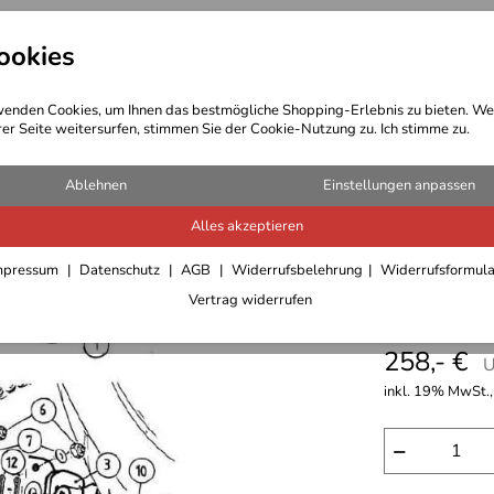
ookies
t Bekleidung
Outdoor Ausrüstung
enden Cookies, um Ihnen das bestmögliche Shopping-Erlebnis zu bieten. We
rer Seite weitersurfen, stimmen Sie der Cookie-Nutzung zu. Ich stimme zu.
ptständer
Ablehnen
Einstellungen anpassen
Alles akzeptieren
Hepco B
mpressum
Datenschutz
AGB
Widerrufsbelehrung
Widerrufsformul
Vertrag widerrufen
Hornet 
258,- €
U
inkl. 19% MwSt.,
−