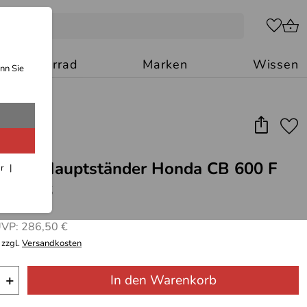
Motorrad
Marken
Wissen
nn Sie
ecker Hauptständer Honda CB 600 F
ar
BJ03-06
VP: 286,50 €
 zzgl.
Versandkosten
+
In den Warenkorb