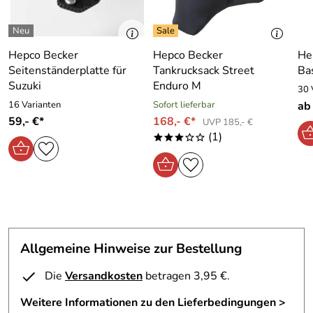
mehr. Einzelteile oder einzelne Seiten können ohne
Probleme bei uns via Mail bestellt werden.
schützt Tank, Seitenverkleidung und Vorbau
Hepco Becker
Hepco Becker
He
hochwertige Beschichtung
Seitenständerplatte für
Tankrucksack Street
Ba
Suzuki
Enduro M
nützlich beim Verzurren des Motorrads
30 
16 Varianten
Sofort lieferbar
ab
stabiles Rundrohr aus deutscher Fertigung
59,- €*
168,- €*
UVP 185,- €
Lieferumfang: rechts + links + Anbaumaterial
(1)
***oo
Motorschutzbügel müssen nicht eingetragen werden
und benötigen keine ABE
bitte beachten Sie die hinterlegte Anbauanleitung
Modellspezifischer Hinweis: Nur passend mit original
Rahmenunterzug (orig. Teile-Nr.: p/n 41100-25810-
000).
Allgemeine Hinweise zur Bestellung
- Farbe: schwarz
Die
Versandkosten
betragen 3,95 €.
- Gewicht: 3,3 kg
Weitere Informationen zu den Lieferbedingungen >