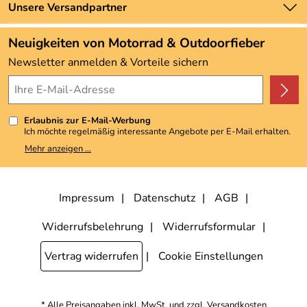
Zahlung und Versand
Unsere Versandpartner
Neu
Angebote
Neuigkeiten von Motorrad & Outdoorfieber
Kundenbewertungen (3.492)
Newsletter anmelden & Vorteile sichern
4,9/5
*****
Erlaubnis zur E-Mail-Werbung
Ich möchte regelmäßig interessante Angebote per E-Mail erhalten.
Meine E-Mail-Adresse wird nicht an andere Unternehmen
Mehr anzeigen ...
weitergegeben. Zu statistischen Zwecken wird in anonymer Form
ausgewertet, welche Links im Newsletter geklickt werden. Dabei ist
nicht erkennbar, welche konkrete Person geklickt hat. Diese
Einwilligung zur Nutzung meiner E-Mail-Adresse für Werbezwecke
kann ich jederzeit mit Wirkung für die Zukunft widerrufen, indem ich
Impressum
Datenschutz
AGB
den Link "Abmelden" am Ende des Newsletters anklicke. Die
Datenschutzerklärung
habe ich zur Kenntnis genommen.
Widerrufsbelehrung
Widerrufsformular
Vertrag widerrufen
Cookie Einstellungen
* Alle Preisangaben inkl. MwSt. und zzgl.
Versandkosten