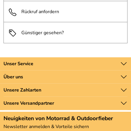
Rückruf anfordern
Günstiger gesehen?
Unser Service
Kontakt
Über uns
Batteriegesetz
Unsere Bestseller
Unsere Zahlarten
Newsletter
Marken
Zahlung und Versand
Unsere Versandpartner
Neu
Angebote
Neuigkeiten von Motorrad & Outdoorfieber
Kundenbewertungen (3.492)
Newsletter anmelden & Vorteile sichern