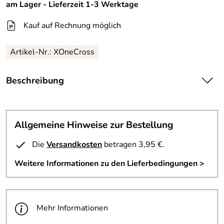
am Lager - Lieferzeit 1-3 Werktage
Kauf auf Rechnung möglich
Artikel-Nr.:
XOneCross
Beschreibung
X-One Interceptor Crosshelm
top moderner MX Helm aus GFK
Allgemeine Hinweise zur Bestellung
-herausnehmbares Innenfutter aus Coolmax
- hochwertige Lackierung
Die
Versandkosten
betragen 3,95 €.
-aerodynamisch optimierte Helmschale
Weitere Informationen zu den Lieferbedingungen >
-verstellbarer Schirm
- Doppel D- Verschluß
- Gewicht: 1250 g +-50 g
- geprüft nach ECE-R 22/05
Mehr Informationen
Farbe: silber-schwarz lackiert