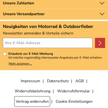
Unsere Bestseller
Unsere Zahlarten
Newsletter
Marken
Zahlung und Versand
Unsere Versandpartner
Neu
Angebote
Neuigkeiten von Motorrad & Outdoorfieber
Kundenbewertungen (3.493)
Newsletter anmelden & Vorteile sichern
4,9/5
*****
Erlaubnis zur E-Mail-Werbung
Ich möchte regelmäßig interessante Angebote per E-Mail erhalten.
Meine E-Mail-Adresse wird nicht an andere Unternehmen
Mehr anzeigen ...
weitergegeben. Zu statistischen Zwecken wird in anonymer Form
ausgewertet, welche Links im Newsletter geklickt werden. Dabei ist
nicht erkennbar, welche konkrete Person geklickt hat. Diese
Einwilligung zur Nutzung meiner E-Mail-Adresse für Werbezwecke
kann ich jederzeit mit Wirkung für die Zukunft widerrufen, indem ich
Impressum
Datenschutz
AGB
den Link "Abmelden" am Ende des Newsletters anklicke. Die
Datenschutzerklärung
habe ich zur Kenntnis genommen.
Widerrufsbelehrung
Widerrufsformular
Vertrag widerrufen
Cookie Einstellungen