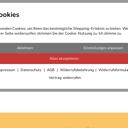
ookies
t Bekleidung
Outdoor Ausrüstung
enden Cookies, um Ihnen das bestmögliche Shopping-Erlebnis zu bieten. We
rer Seite weitersurfen, stimmen Sie der Cookie-Nutzung zu. Ich stimme zu.
Ablehnen
Einstellungen anpassen
Alles akzeptieren
mpressum
Datenschutz
AGB
Widerrufsbelehrung
Widerrufsformul
Vertrag widerrufen