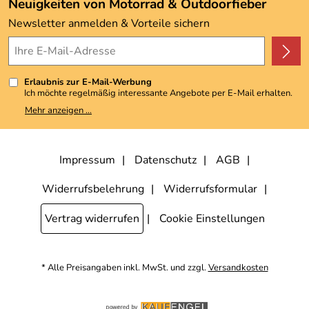
Neuigkeiten von Motorrad & Outdoorfieber
Kundenbewertungen (3.492)
Newsletter anmelden & Vorteile sichern
4,9/5
*****
Erlaubnis zur E-Mail-Werbung
Ich möchte regelmäßig interessante Angebote per E-Mail erhalten.
Meine E-Mail-Adresse wird nicht an andere Unternehmen
Mehr anzeigen ...
weitergegeben. Zu statistischen Zwecken wird in anonymer Form
ausgewertet, welche Links im Newsletter geklickt werden. Dabei ist
nicht erkennbar, welche konkrete Person geklickt hat. Diese
Einwilligung zur Nutzung meiner E-Mail-Adresse für Werbezwecke
kann ich jederzeit mit Wirkung für die Zukunft widerrufen, indem ich
Impressum
Datenschutz
AGB
den Link "Abmelden" am Ende des Newsletters anklicke. Die
Datenschutzerklärung
habe ich zur Kenntnis genommen.
Widerrufsbelehrung
Widerrufsformular
Vertrag widerrufen
Cookie Einstellungen
* Alle Preisangaben inkl. MwSt. und zzgl.
Versandkosten