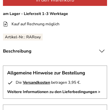
In den Warenkorb
am Lager - Lieferzeit 1-3 Werktage
Kauf auf Rechnung möglich
Artikel-Nr.:
RARoxy
Beschreibung
Racer Handschuh Roxy
Allgemeine Hinweise zur Bestellung
Der neue Alleskönner. Kurz und sicher. Moderner Fun-
Handschuh mit Protektoren und bester Passform. Qualität
Die
Versandkosten
betragen 3,95 €.
und Design in einem Produkt vereint. Farbe: schwarz-grau
Weitere Informationen zu den Lieferbedingungen >
Material: 50 % Leder, 45 % Polyamid, 5 % Polyurethan;
Lining: 100 % Polyester