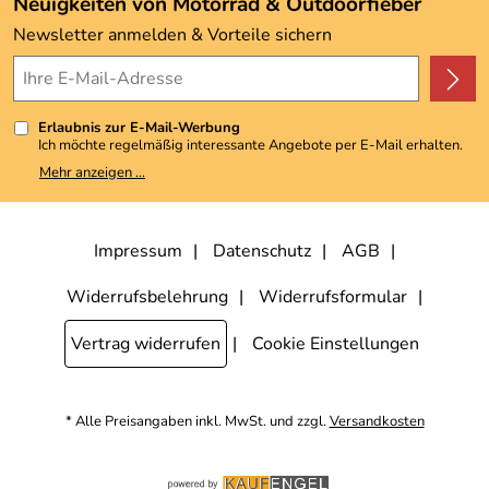
Neuigkeiten von Motorrad & Outdoorfieber
Kundenbewertungen (3.493)
Newsletter anmelden & Vorteile sichern
4,9/5
*****
Erlaubnis zur E-Mail-Werbung
Ich möchte regelmäßig interessante Angebote per E-Mail erhalten.
Meine E-Mail-Adresse wird nicht an andere Unternehmen
Mehr anzeigen ...
weitergegeben. Zu statistischen Zwecken wird in anonymer Form
ausgewertet, welche Links im Newsletter geklickt werden. Dabei ist
nicht erkennbar, welche konkrete Person geklickt hat. Diese
Einwilligung zur Nutzung meiner E-Mail-Adresse für Werbezwecke
kann ich jederzeit mit Wirkung für die Zukunft widerrufen, indem ich
Impressum
Datenschutz
AGB
den Link "Abmelden" am Ende des Newsletters anklicke. Die
Datenschutzerklärung
habe ich zur Kenntnis genommen.
Widerrufsbelehrung
Widerrufsformular
Vertrag widerrufen
Cookie Einstellungen
* Alle Preisangaben inkl. MwSt. und zzgl.
Versandkosten