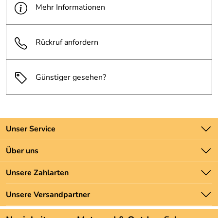
Mehr Informationen
Rückruf anfordern
Günstiger gesehen?
Unser Service
Kontakt
Über uns
Batteriegesetz
Unsere Bestseller
Unsere Zahlarten
Newsletter
Marken
Zahlung und Versand
Unsere Versandpartner
Neu
Angebote